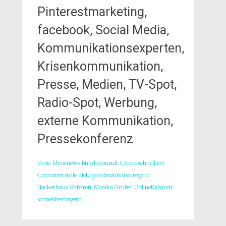
Pinterestmarketing,
facebook, Social Media,
Kommunikationsexperten,
Krisenkommunikation,
Presse, Medien, TV-Spot,
Radio-Spot, Werbung,
externe Kommunikation,
Pressekonferenz
bbmc
bbmcnews
bmediaconsult
Coronaschnelltest
Coronateststelle
dieLageistbesäufniserregend
Hackerhaus
Kabarett
Monika Gruber
OnlineKabarett
schnelltestbayern